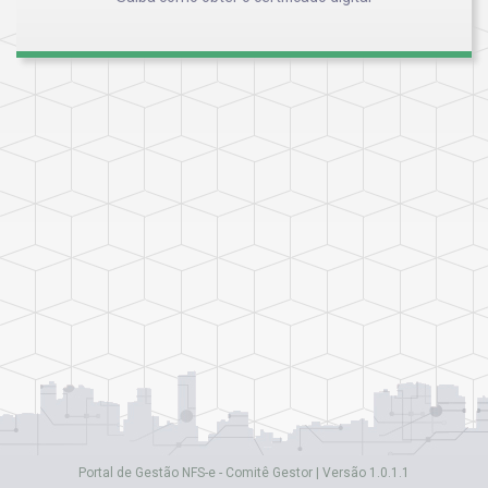
Portal de Gestão NFS-e - Comitê Gestor | Versão 1.0.1.1